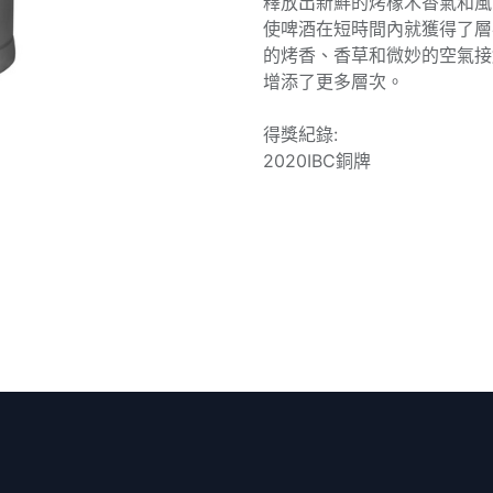
釋放出新鮮的烤橡木香氣和風
使啤酒在短時間內就獲得了層
的烤香、香草和微妙的空氣接觸，
增添了更多層次。
得獎紀錄:
2020IBC銅牌