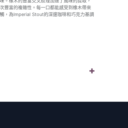
味。橡木的豐富交叉紋理加速了風味的提取，
次豐富的複雜性。每一口都能感受到橡木帶來
為Imperial Stout的深邃咖啡和巧克力基調