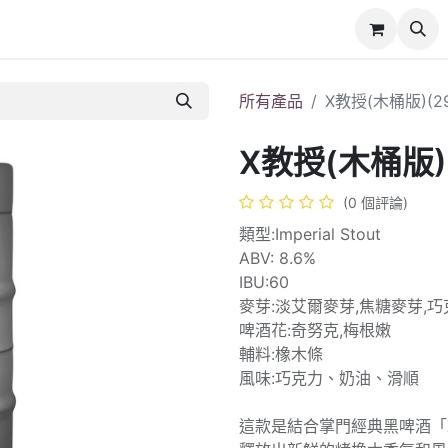
所有產品
X教授(木桶版)(29
X教授(木桶版)(
(0 個評論)
類型:Imperial Stout
ABV: 8.6%
IBU:60
麥芽:淡艾爾麥芽,焦糖麥芽,巧
啤酒花:奇努克,梅根嫩
輔料:橡木條
風味:巧克力、奶油、滑順
這款是結合掌門經典黑啤酒「