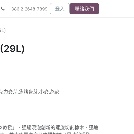
登入
聯絡我們
+886 2-2648-7899
L)
29L)
克力麥芽,焦烤麥芽,小麥,燕麥
X教授」，通過浸泡創新的螺旋切割橡木，迅速