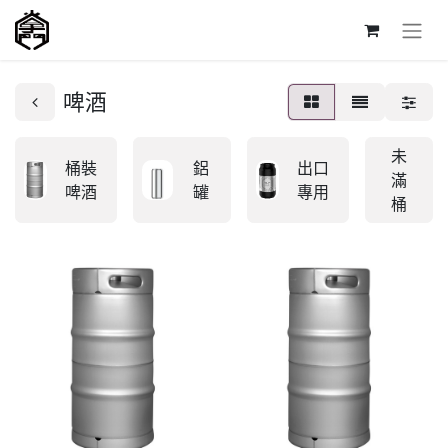
啤酒
未
桶裝
鋁
出口
滿
啤酒
罐
專用
桶