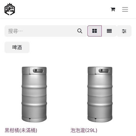
啤酒
黑柑橘(未滿桶)
泡泡瀧(29L)